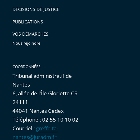
après
pour
DÉCISIONS DE JUSTICE
arriver
PUBLICATIONS
avant
VOS DÉMARCHES
Nous rejoindre
COORDONNÉES
Tribunal administratif de
Nantes
6, allée de l'Île Gloriette CS
24111
44041 Nantes Cedex
Téléphone : 02 55 10 10 02
Courriel :
greffe.ta-
nantes@juradm.fr