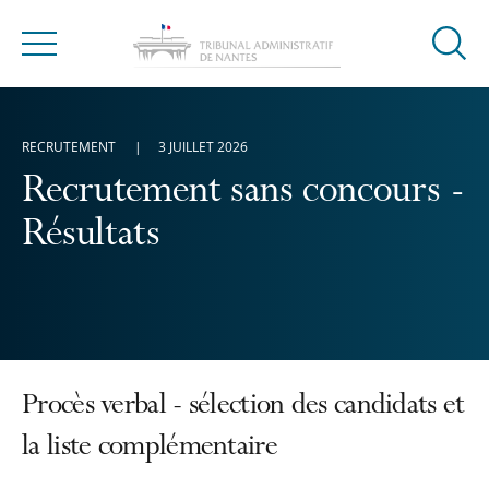
Ouvrir
Menu
la
modal
de
RECRUTEMENT
3 JUILLET 2026
reche
Recrutement sans concours -
Résultats
Procès verbal - sélection des candidats et
la liste complémentaire