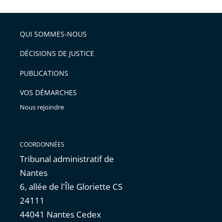
l'article
partage
police
pour
de
arriver
QUI SOMMES-NOUS
l'article
après
pour
DÉCISIONS DE JUSTICE
arriver
PUBLICATIONS
avant
VOS DÉMARCHES
Nous rejoindre
COORDONNÉES
Tribunal administratif de
Nantes
6, allée de l'Île Gloriette CS
24111
44041 Nantes Cedex