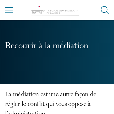
Ouvrir
Menu
la
modal
de
reche
Recourir à la médiation
La médiation est une autre façon de
régler le conflit qui vous oppose à