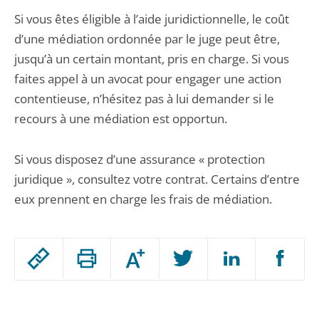
Si vous êtes éligible à l’aide juridictionnelle, le coût
d’une médiation ordonnée par le juge peut être,
jusqu’à un certain montant, pris en charge. Si vous
faites appel à un avocat pour engager une action
contentieuse, n’hésitez pas à lui demander si le
recours à une médiation est opportun.
Si vous disposez d’une assurance « protection
juridique », consultez votre contrat. Certains d’entre
eux prennent en charge les frais de médiation.
Passer
Augmenter
le
ou
réduire
partage
Passer
la
taille
de
le
de
la