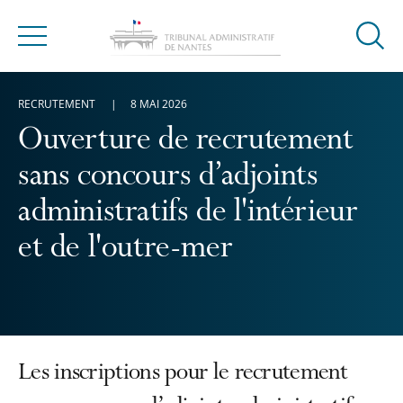
Ouvrir
Menu
la
modal
RECRUTEMENT
8 MAI 2026
de
reche
Ouverture de recrutement
sans concours d’adjoints
administratifs de l'intérieur
et de l'outre-mer
Les inscriptions pour le recrutement