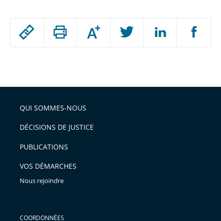
Passer
Augmenter
le
ou
réduire
partage
Passer
la
taille
de
le
de
la
l'article
partage
police
pour
de
arriver
QUI SOMMES-NOUS
l'article
après
pour
DÉCISIONS DE JUSTICE
arriver
PUBLICATIONS
avant
VOS DÉMARCHES
Nous rejoindre
COORDONNÉES