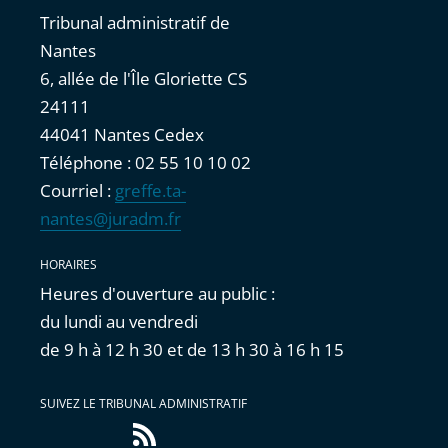
Tribunal administratif de
Nantes
6, allée de l'Île Gloriette CS
24111
44041 Nantes Cedex
Téléphone : 02 55 10 10 02
Courriel :
greffe.ta-
nantes@juradm.fr
HORAIRES
Heures d'ouverture au public :
du lundi au vendredi
de 9 h à 12 h 30 et de 13 h 30 à 16 h 15
SUIVEZ LE TRIBUNAL ADMINISTRATIF
Flux